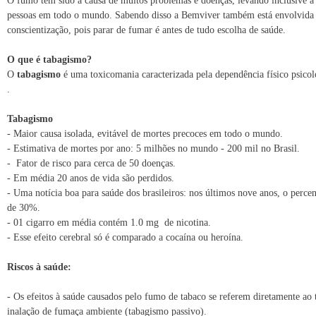
O fumo tem sido a causa de muitos problemas e doenças, levando inclusive a
pessoas em todo o mundo. Sabendo disso a Bemviver também está envolvida
conscientização, pois parar de fumar é antes de tudo escolha de saúde.
O que é tabagismo?
O
tabagismo
é uma toxicomania caracterizada pela dependência físico psic
.
Tabagismo
- Maior causa isolada, evitável de mortes precoces em todo o mundo.
- Estimativa de mortes por ano: 5 milhões no mundo - 200 mil no Brasil.
- Fator de risco para cerca de 50 doenças.
- Em média 20 anos de vida são perdidos.
- Uma notícia boa para saúde dos brasileiros: nos últimos nove anos, o perce
de 30%.
- 01 cigarro em média contém 1.0 mg de nicotina.
- Esse efeito cerebral só é comparado a cocaína ou heroína.
Riscos à saúde:
- Os efeitos à saúde causados pelo fumo de tabaco se referem diretamente a
inalação de fumaça ambiente (tabagismo passivo).