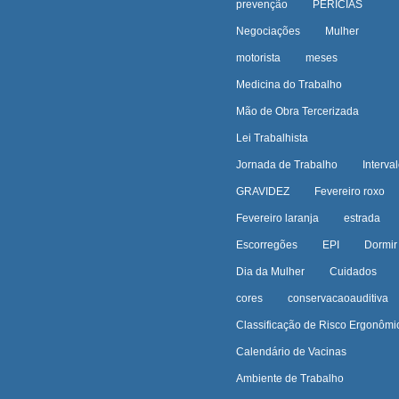
prevenção
PERÍCIAS
Negociações
Mulher
motorista
meses
Medicina do Trabalho
Mão de Obra Tercerizada
Lei Trabalhista
Jornada de Trabalho
Interva
GRAVIDEZ
Fevereiro roxo
Fevereiro laranja
estrada
Escorregões
EPI
Dormir
Dia da Mulher
Cuidados
cores
conservacaoauditiva
Classificação de Risco Ergonômi
Calendário de Vacinas
Ambiente de Trabalho